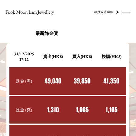
Fook Moon Lam Jewellery
尋找分店網絡
最新飾金價
31/12/2025
賣出(HK$)
買入(HK$)
換購(HK$)
17:11
49,040
39,850
41,350
足金 (両)
1,310
1,065
1,105
足金 (克)