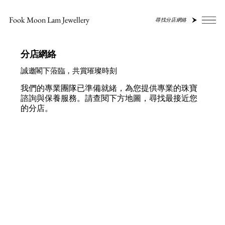
Fook Moon Lam Jewellery
尋找分店網絡
分店網絡
誠邀閣下蒞臨，共賞璀璨時刻
我們的專業團隊已準備就緒，為您提供專業的珠寶
諮詢與保養服務。請查閱下方地圖，尋找最接近您
的分店。